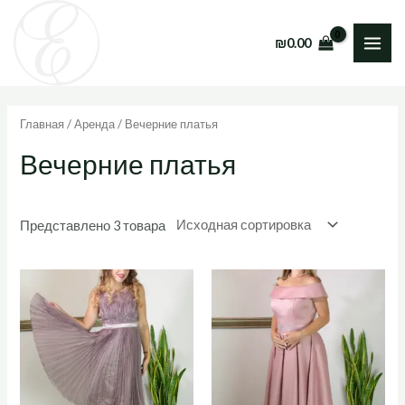
Перейти
к
₪
0.00
MAI
содержимому
ME
Главная
/
Аренда
/ Вечерние платья
Вечерние платья
Представлено 3 товара